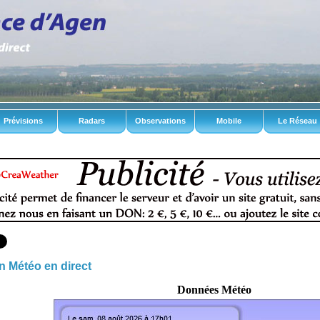
Prévisions
Radars
Observations
Mobile
Le Réseau
n Météo en direct
Données Météo