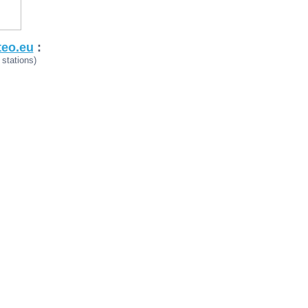
teo.eu
:
stations)